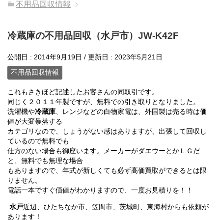
不用品回収情報
冷蔵庫の不用品回収（水戸市）JW-K42F
公開日 :
2014年9月19日
/ 更新日 :
2023年5月21日
不用品回収情報
これもさきほど記述したお客さんの同取引です。
同じく２０１１年製ですが、無料での引き取りとなりました。
洗濯機や
冷蔵庫
、レンジなどの白物家電は、外国製は売る時は価
値が大変暴落する
カテゴリなので、しょうがない感はありますが、出張して回収し
ているので無料でも
仕方のない場合も御座います。メーカーがダエウーとかＬＧだ
と、無料でも無理な場合
もありますので、年式が新しくても必ず高価買取ができるとは限
りません。
電話一本ですぐ価値がわかりますので、一度お見積りを！！
水戸
近辺、ひたちなか市、笠間市、茨城町、東海村からも依頼が
あります！