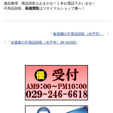
遺品整理、廃品回収もおまかせ！１本お電話下さいませ！
不用品回収、
高価買取
はリサイクルショップ優へ！
「
食器棚の不用品回収（水戸市）
」
「
冷蔵庫の不用品回収（水戸市）JR-N100C
」