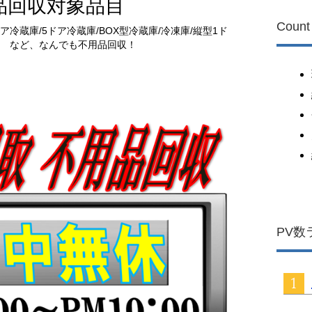
品回収対象品目
Count
ドア冷蔵庫/5ドア冷蔵庫/BOX型冷蔵庫/冷凍庫/縦型1ド
庫 など、なんでも不用品回収！
PV数