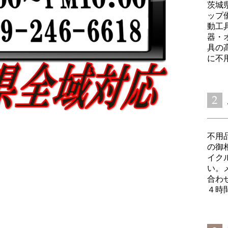
茨城
ップ
動工
器・
具の
に不用
不用
の御
イク
い。
合わ
４時間