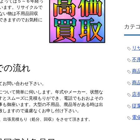
よっては５～６年経っ
います。リサイクルで
ない物は不用品回収
できますのでお気軽に
カテ
リ
不
での流れ
商
商
てお問い合わせ下さい。
について簡単に伺いします。年式やメーカー、状態な
店
すとスムーズに見積もりができ、電話でもおおよその
事も御座います。大型の不用品、廃品等がある時は出
従
致しますので遠慮なくお申し付け下さい。
電
、出張見積もり（処分、回収）をさせて頂きます。