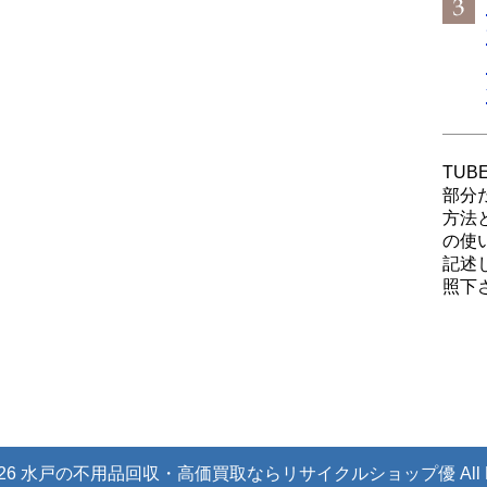
TUB
部分
方法
の使
記述
照下
 (C) 2026 水戸の不用品回収・高価買取ならリサイクルショップ優
All