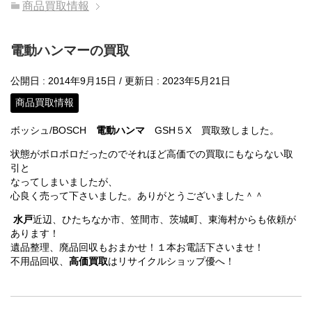
商品買取情報
電動ハンマーの買取
公開日 :
2014年9月15日
/ 更新日 :
2023年5月21日
商品買取情報
ボッシュ/BOSCH
電動ハンマ
GSH５X 買取致しました。
状態がボロボロだったのでそれほど高価での買取にもならない取
引と
なってしまいましたが、
心良く売って下さいました。ありがとうございました＾＾
水戸
近辺、ひたちなか市、笠間市、茨城町、東海村からも依頼が
あります！
遺品整理、廃品回収もおまかせ！１本お電話下さいませ！
不用品回収、
高価買取
はリサイクルショップ優へ！