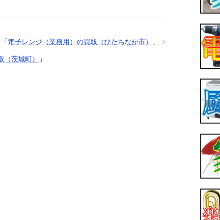
「
電子レンジ（業務用）の買取（ひたちなか市）
」
取（茨城町）
」