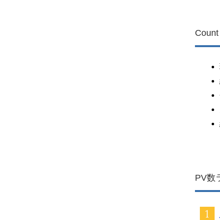
Count
PV数