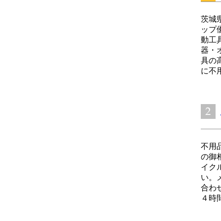
茨城
ップ
動工
器・
具の
に不用
不用
の御
イク
い。
合わ
４時間