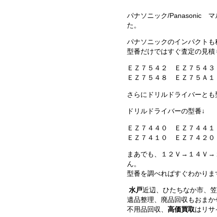
パナソニック/Panasoni
た。
パナソニックのインパクトも
型番だけではすぐ査定の見積
ＥＺ７５４２ ＥＺ７５４３
ＥＺ７５４８ ＥＺ７５Ａ１
さらにドリルドライバーとも
ドリルドライバーの型番↓
ＥＺ７４４０ ＥＺ７４４１
ＥＺ７４１０ ＥＺ７４２０
まあでも、１２Ｖ→１４Ｖ→
ん。
型番を調べればすぐわかりま
水戸
近辺、ひたちなか市、笠
遺品整理、廃品回収もおまか
不用品回収、
高価買取
はリサ