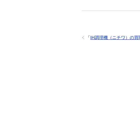
「
IH調理機（ニチワ）の買