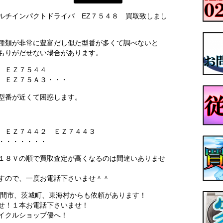
c マルチインパクトドライバ EZ７５４８ 買取致しまし
種類が非常に豊富だし似た型番が多くて調べないと
もりがだせない場合があります。
 ＥＺ７５４４
 ＥＺ７５Ａ３・・・
型番が近くて困惑します。
 ＥＺ７４４２ ＥＺ７４４３
・・・・・・・
１８Ｖの順で買取査定が高くなるのは間違いありませ
すので、一度お電話下さいませ＾＾
間市、茨城町、東海村からも依頼があります！
せ！１本お電話下さいませ！
イクルショップ優へ！