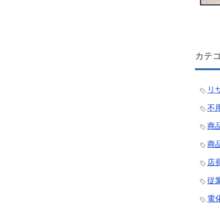
カテ
リ
不
商
商
店
従
電