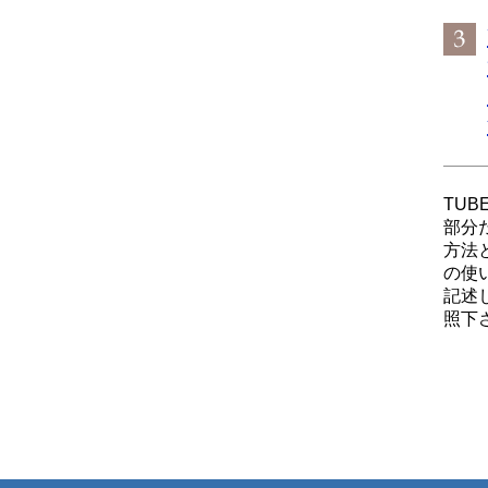
TUB
部分
方法
の使
記述
照下