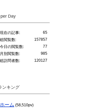
 per Day
65
現在の記事:
157857
総閲覧数:
77
今日の閲覧数:
985
月別閲覧数:
120127
総訪問者数:
ランキング
ホーム
(58,510pv)