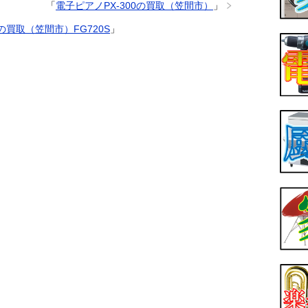
「
電子ピアノPX-300の買取（笠間市）
」
買取（笠間市）FG720S
」