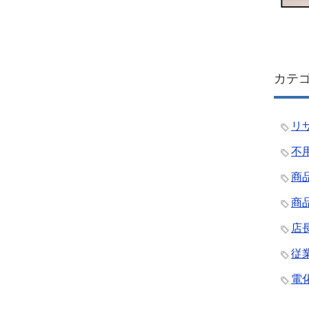
カテ
リ
不
商
商
店
従
電