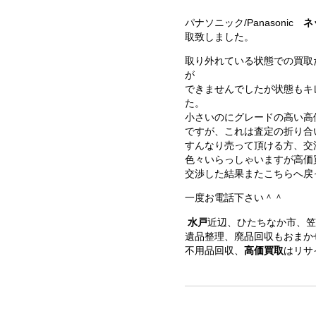
パナソニック/Panasonic
ネ
取致しました。
取り外れている状態での買取
が
できませんでしたが状態もキ
た。
小さいのにグレードの高い高
ですが、これは査定の折り合
すんなり売って頂ける方、交
色々いらっしゃいますが高価
交渉した結果またこちらへ戻
一度お電話下さい＾＾
水戸
近辺、ひたちなか市、笠
遺品整理、廃品回収もおまか
不用品回収、
高価買取
はリサ