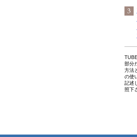
TUB
部分
方法
の使
記述
照下