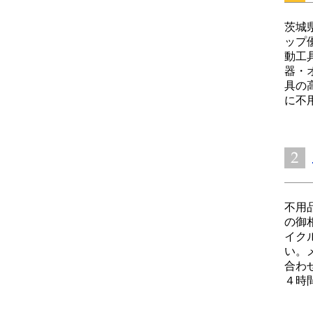
茨城
ップ
動工
器・
具の
に不用
不用
の御
イク
い。
合わ
４時間