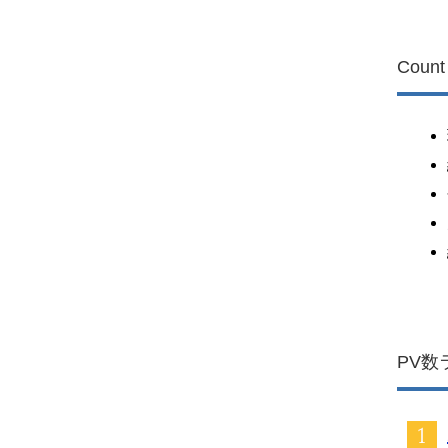
Count
PV数