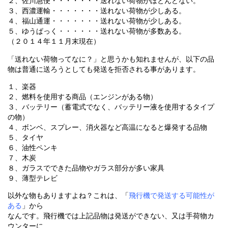
２、佐川急便・・・・・・・送れない荷物がほとんどない。
３、西濃運輸・・・・・・・送れない荷物が少しある。
４、福山通運・・・・・・・送れない荷物が少しある。
５、ゆうぱっく・・・・・・送れない荷物が多数ある。
（２０１４年１１月末現在）
「送れない荷物ってなに？」と思うかも知れませんが、以下の品
物は普通に送ろうとしても発送を拒否される事があります。
１、楽器
２、燃料を使用する商品（エンジンがある物）
３、バッテリー（蓄電式でなく、バッテリー液を使用するタイプ
の物）
４、ボンベ、スプレー、消火器など高温になると爆発する品物
５、タイヤ
６、油性ペンキ
７、木炭
８、ガラスでできた品物やガラス部分が多い家具
９、薄型テレビ
以外な物もありますよね？これは、「
飛行機で発送する可能性が
ある
」から
なんです。飛行機では上記品物は発送ができない、又は手荷物カ
ウンターに