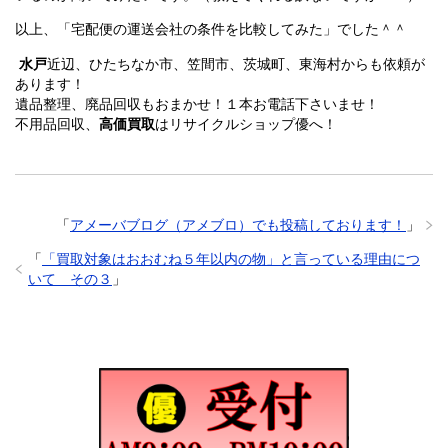
以上、「宅配便の運送会社の条件を比較してみた」でした＾＾
水戸
近辺、ひたちなか市、笠間市、茨城町、東海村からも依頼が
あります！
遺品整理、廃品回収もおまかせ！１本お電話下さいませ！
不用品回収、
高価買取
はリサイクルショップ優へ！
「
アメーバブログ（アメブロ）でも投稿しております！
」
「
「買取対象はおおむね５年以内の物」と言っている理由につ
いて その３
」