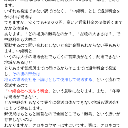
ます。
いずれも発送できない訳ではなく、「中継料」として追加料金を
かければ発送は
できますが、安くても+３００円、高いと通常料金の３倍近くまで
かかる地域も
あります。「どの場所の離島なのか？」「品物の大きさは？」で
中継料金も大幅に
変動するので問い合わせしないと合計金額もわからない事もあり
ます。中継料と
いうのは大手の運送会社でも近くに営業所がなく、配達できない
地域があるけど
とりあえず営業所までは行けるからそこまでは通常料金で発送
し、
その後の部分は
地元の運送会社を下請けとして使用して発送する
、という流れで
発送するので
「
中継会社へ支払う料金
」という意味になります。また、「冬季
は発送ができない」
とか中継会社もなくて完全に発送自体ができない地域も運送会社
によって存在します。
郵便局はもともと国営なので全国どこでも「離島」という扱いが
存在しないのは
わかりますが、クロネコヤマトはすごいです。実は、クロネコで