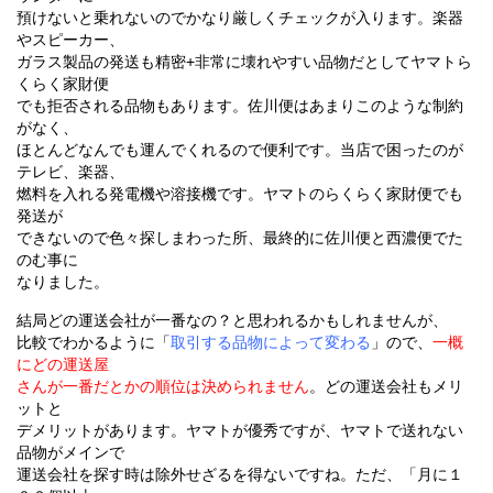
預けないと乗れないのでかなり厳しくチェックが入ります。楽器
やスピーカー、
ガラス製品の発送も精密+非常に壊れやすい品物だとしてヤマトら
くらく家財便
でも拒否される品物もあります。佐川便はあまりこのような制約
がなく、
ほとんどなんでも運んでくれるので便利です。当店で困ったのが
テレビ、楽器、
燃料を入れる発電機や溶接機です。ヤマトのらくらく家財便でも
発送が
できないので色々探しまわった所、最終的に佐川便と西濃便でた
のむ事に
なりました。
結局どの運送会社が一番なの？と思われるかもしれませんが、
比較でわかるように「
取引する品物によって変わる
」ので、
一概
にどの運送屋
さんが一番だとかの順位は決められません
。どの運送会社もメリ
ットと
デメリットがあります。ヤマトが優秀ですが、ヤマトで送れない
品物がメインで
運送会社を探す時は除外せざるを得ないですね。ただ、「月に１