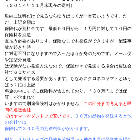
（２０１４年１１月末現在の送料）
単純に送料だけで見るならゆうぱっくが一番安いようです。た
だ、上記金額は
保険代が別料金です。最低５０円から、１万円に対して１０円の
保険料を別途
支払う必要があります。保険なしでも発送ができますが、配達事
故が起きた時
に対応不可になりますので入ったほうが身のためです。メール便
や定型外発送
は保険がない発送方法なので、保証付きで発送する場合は運送会
社で６０サイズ
として発送する必要があります。ちなみにクロネコヤマトとゆう
ぱっくには上記
料金の中にすでに保険料が含まれており、「３０万円までは保
証」が含まれて
いますので別途保険料はかかりません。
この部分まで考えると民
間の運送会社
ではヤマトがダントツで安いです
。
３０万の品物を発送すると他
の会社では
保険代で３００円の別途料金がかかります
。
例２：２００サイズの品物を茨城県から神奈川県に発送する場合