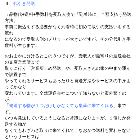
３、
代引き発送
→品物代+送料+手数料を受取人側で「到着時に」全額支払う発送
方法。
事前に振込をする必要がなく到着時に初めて取引の支払いをする
流れ
になるので受取人側のメリットが大きいですが、その分代引き手
数料が生じます。
おおまかに分けるとこの３つですが、受取人が最寄りの運送会社
の支店営業所まで
取りに行く「営業所止め発送」や、受取人さんの家の中まで運ん
で設置まで
やってくれるサービスもあったりと発送方法やサービスの中身よ
ってかなり
変わっています。全然運送会社について知らないと案外驚くの
が、
「
発送する物が１つだけしかなくても集荷に来てくれる
」事で
す。
いつも発送しているようになると常識になりますが、１個しか発
送する物が
なくてもわざわざ取りに来てくれて、なおかつ送料も変わらない
というサービスは