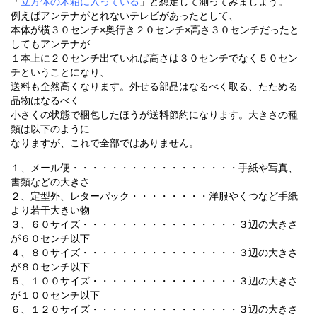
「
立方体の木箱に入っている
」と想定して測ってみましょう。
例えばアンテナがとれないテレビがあったとして、
本体が横３０センチ×奥行き２０センチ×高さ３０センチだったと
してもアンテナが
１本上に２０センチ出ていれば高さは３０センチでなく５０セン
チということになり、
送料も全然高くなります。外せる部品はなるべく取る、たためる
品物はなるべく
小さくの状態で梱包したほうが送料節約になります。大きさの種
類は以下のように
なりますが、これで全部ではありません。
１、メール便・・・・・・・・・・・・・・・・・手紙や写真、
書類などの大きさ
２、定型外、レターパック・・・・・・・・洋服やくつなど手紙
より若干大きい物
３、６０サイズ・・・・・・・・・・・・・・・・３辺の大きさ
が６０センチ以下
４、８０サイズ・・・・・・・・・・・・・・・・３辺の大きさ
が８０センチ以下
５、１００サイズ・・・・・・・・・・・・・・・３辺の大きさ
が１００センチ以下
６、１２０サイズ・・・・・・・・・・・・・・・３辺の大きさ