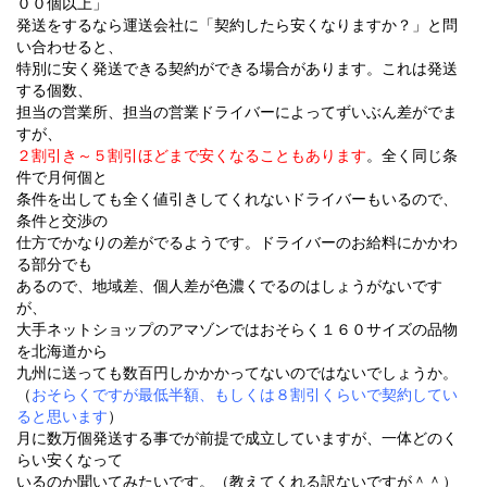
００個以上」
発送をするなら運送会社に「契約したら安くなりますか？」と問
い合わせると、
特別に安く発送できる契約ができる場合があります。これは発送
する個数、
担当の営業所、担当の営業ドライバーによってずいぶん差がでま
すが、
２割引き～５割引ほどまで安くなることもあります
。全く同じ条
件で月何個と
条件を出しても全く値引きしてくれないドライバーもいるので、
条件と交渉の
仕方でかなりの差がでるようです。ドライバーのお給料にかかわ
る部分でも
あるので、地域差、個人差が色濃くでるのはしょうがないです
が、
大手ネットショップのアマゾンではおそらく１６０サイズの品物
を北海道から
九州に送っても数百円しかかかってないのではないでしょうか。
（
おそらくですが最低半額、もしくは８割引くらいで契約してい
ると思います
）
月に数万個発送する事でが前提で成立していますが、一体どのく
らい安くなって
いるのか聞いてみたいです。（教えてくれる訳ないですが＾＾）