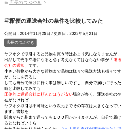
店長のつぶやき
宅配便の運送会社の条件を比較してみた
公開日 :
2014年11月29日
/ 更新日 :
2023年5月21日
店長のつぶやき
ヤフオクで取引すると品物を買う時はあまり気になりませんが、
出品して売る立場になると必ず考えなくてはならない事が「
運送
会社の選択
」です。
小さい荷物から大きな荷物まで品物は様々で発送方法も様々です
が、なにを売るに
しても自分で届けに行く事は難しいですし、自分で届けに行った
時と比較してみても
圧倒的に運送会社に頼んだほうが安い
場合が多く、運送会社の存
在がなければ
ヤフオク取引は不可能という次元までその存在は大きくなってい
ます。書類を
関東から九州まで送っても１００円かかりませんが、自分で届け
るとなればいくら
かかるかわかりませんからね。
ネット取引自体が運送会社なしで