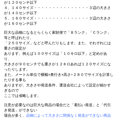
が１２０センチ以下
４、１４０サイズ・・・・・・・・・・・・・・・３辺の大きさ
が１４０センチ以下
５、１６０サイズ・・・・・・・・・・・・・・・３辺の大きさ
が１６０センチ以下
巨大な品物になるとらくらく家財便で「Ｂランク」「Ｃランク」
等と呼ばれたり、
「２５０サイズ」などと呼んだりもします。また、それぞれには
重さの規定が
あります。例えば１００サイズは「１０キロ以下」と定めがあ
り、
大きさが９０センチでも重さが１２キロあれば１２０サイズにな
ったりします。
また、メートル単位で横幅×奥行き×高さ÷２８０でサイズを計算し
たりする事も
ありますが、大きさや発送条件、運送会社によって設定が細かす
ぎるので
ここでは省略します。
注意が必要なのは巨大な商品の場合だと「着払い発送」と「代引
き発送」ができない
場合が多く、
品物によって大きさに関係なく発送ができない商品