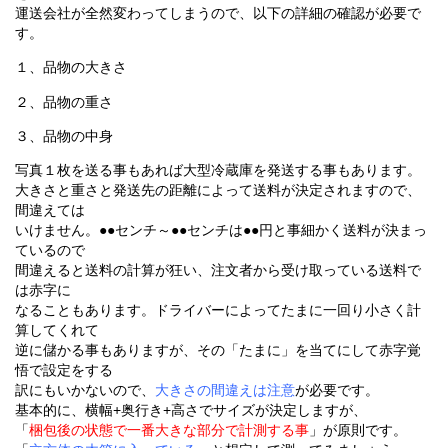
運送会社が全然変わってしまうので、以下の詳細の確認が必要で
す。
１、品物の大きさ
２、品物の重さ
３、品物の中身
写真１枚を送る事もあれば大型冷蔵庫を発送する事もあります。
大きさと重さと発送先の距離によって送料が決定されますので、
間違えては
いけません。●●センチ～●●センチは●●円と事細かく送料が決まっ
ているので
間違えると送料の計算が狂い、注文者から受け取っている送料で
は赤字に
なることもあります。ドライバーによってたまに一回り小さく計
算してくれて
逆に儲かる事もありますが、その「たまに」を当てにして赤字覚
悟で設定をする
訳にもいかないので、
大きさの間違えは注意
が必要です。
基本的に、横幅+奥行き+高さでサイズが決定しますが、
「
梱包後の状態で一番大きな部分で計測する事
」が原則です。